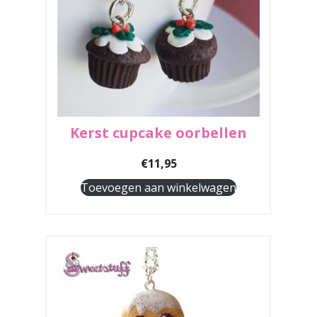
Kerst cupcake oorbellen
€
11,95
Toevoegen aan winkelwagen