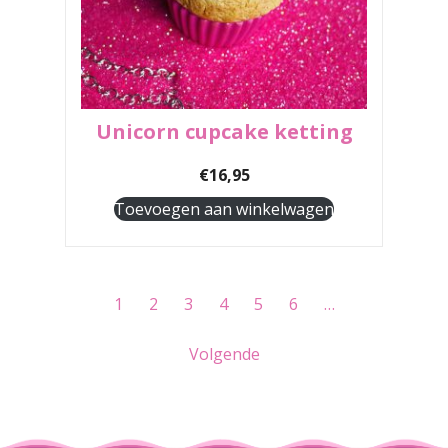
Unicorn cupcake ketting
€
16,95
Toevoegen aan winkelwagen
1
2
3
4
5
6
…
Volgende