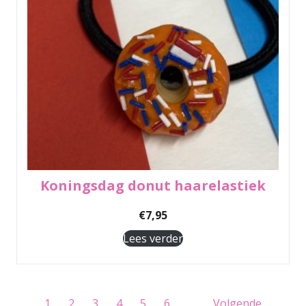
Koningsdag donut haarelastiek
€
7,95
Lees verder
1
2
3
4
5
6
…
Volgende