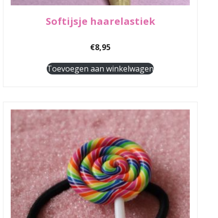
Softijsje haarelastiek
€
8,95
Toevoegen aan winkelwagen