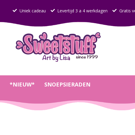
Uniek cadeau
Levertijd 3 a 4 werkdagen
Gratis v
*NIEUW*
SNOEPSIERADEN
HAARACCESS