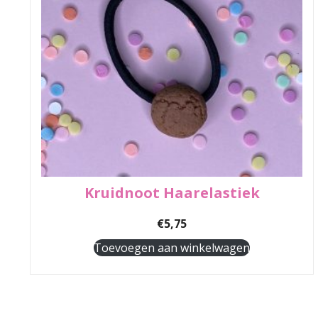
Kruidnoot Haarelastiek
€
5,75
Toevoegen aan winkelwagen