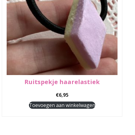
Ruitspekje haarelastiek
€
6,95
Toevoegen aan winkelwagen