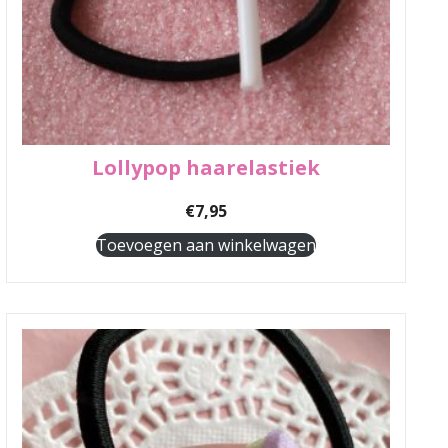
Lollypop haarelastiek
€
7,95
Toevoegen aan winkelwagen