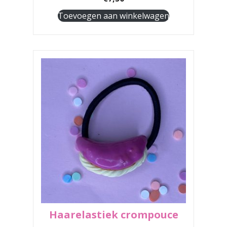
Toevoegen aan winkelwagen
Haarelastiek crompouce