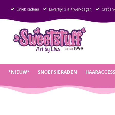
Uniek cadeau
Levertijd 3 a 4 werkdagen
Gratis v
*NIEUW*
SNOEPSIERADEN
HAARACCESS