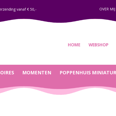
OVER MIJ
erzending vanaf € 50,-
HOME
WEBSHOP
OIRES
MOMENTEN
POPPENHUIS MINIATU