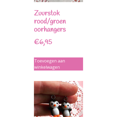
Zuurstok
rood/groen
oorhangers
€
6,95
Toevoegen aan
winkelwagen