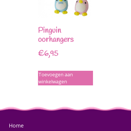
Pinguin
oorhangers
€
6,95
Toevoegen aan
winkelwagen
Home