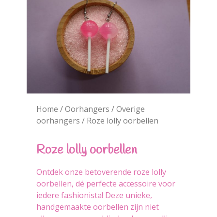
Home
/
Oorhangers
/
Overige
oorhangers
/ Roze lolly oorbellen
Roze lolly oorbellen
Ontdek onze betoverende roze lolly
oorbellen, dé perfecte accessoire voor
iedere fashionista! Deze unieke,
handgemaakte oorbellen zijn niet