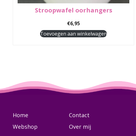
Stroopwafel oorhangers
€
6,95
Toevoegen aan winkelwagen
Home
Contact
Webshop
Over mij