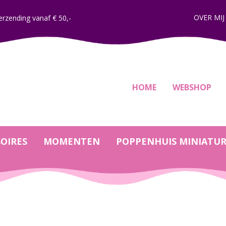
OVER MIJ
erzending vanaf € 50,-
HOME
WEBSHOP
OIRES
MOMENTEN
POPPENHUIS MINIATU