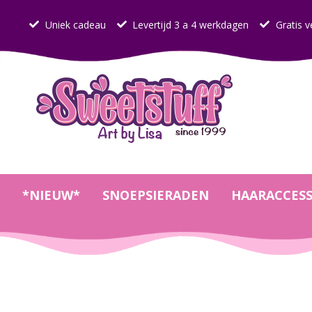
Uniek cadeau
Levertijd 3 a 4 werkdagen
Gratis v
*NIEUW*
SNOEPSIERADEN
HAARACCESS