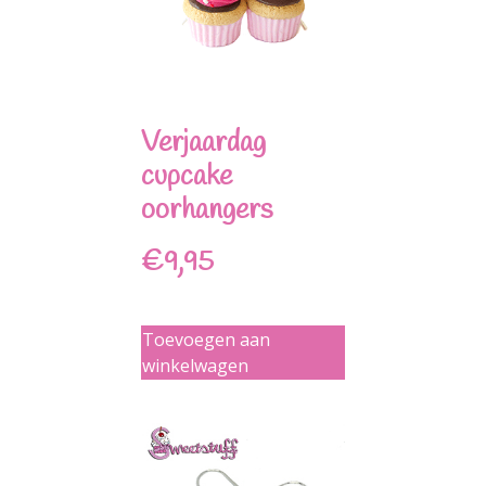
Verjaardag
cupcake
oorhangers
€
9,95
Toevoegen aan
winkelwagen