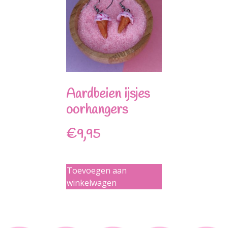
Aardbeien ijsjes
oorhangers
€
9,95
Toevoegen aan
winkelwagen