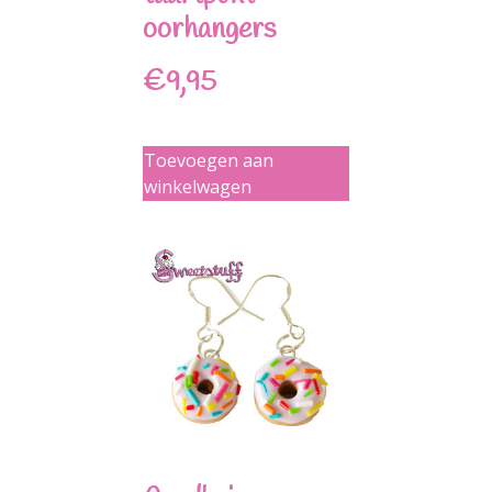
oorhangers
€
9,95
Toevoegen aan
winkelwagen