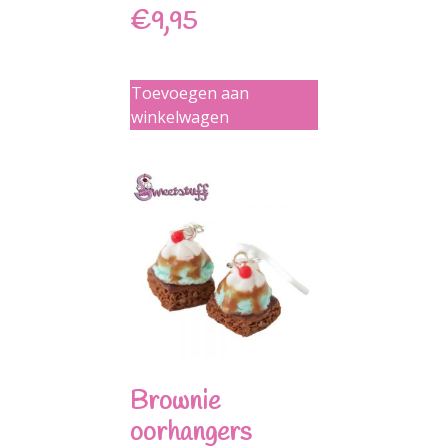
€
9,95
Toevoegen aan
winkelwagen
Brownie
oorhangers