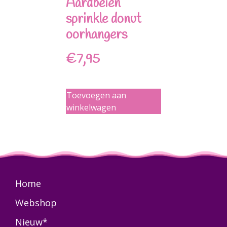
Aardbeien
sprinkle donut
oorhangers
€
7,95
Toevoegen aan
winkelwagen
Home
Webshop
Nieuw*