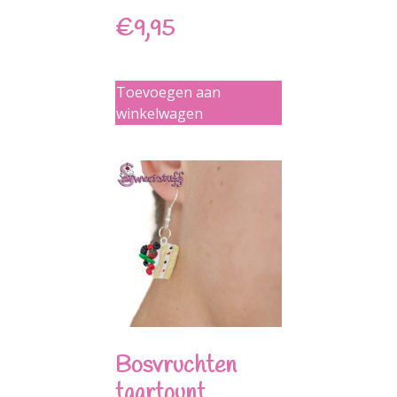
€
9,95
Toevoegen aan
winkelwagen
Bosvruchten
taartpunt