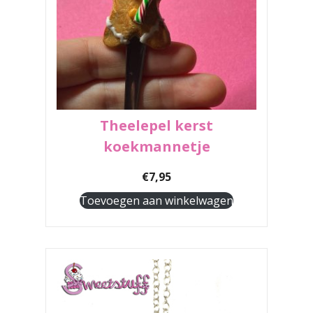
Theelepel kerst
koekmannetje
€
7,95
Toevoegen aan winkelwagen